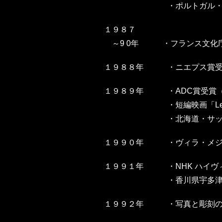
・
ポルトガル・
１９８７
～9 0年
・
フランス文化
１９８８年
・
ニエプス賞
１９８９年
・
ADC賞受賞
・
短編映画「Le 
・
北海道・サ
１９９０年
・
ヴィラ・メジ
１９９１年
・
NHK ハイ
・
香川県宇多
１９９２年
・
写真と彫刻の複