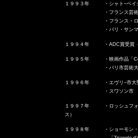
１９９３年
・
シャト−ベ
・フランス芸術文
・
フランス・
・
パリ・サン
１９９４年
・
ADC賞受賞
１９９５年
・
映画作品「C
・
パリ市芸術大
１９９６年
・
エヴリ−市大
・
スワソン市
１９９７年
・
ロッシュフォール
ス）
１９９８年
・
ショーモン
「Triangle d'e