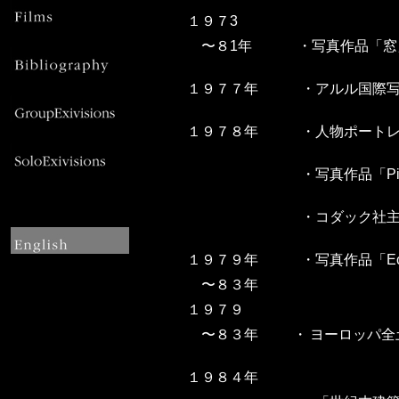
１９７3
〜８1年
・
写真作品「窓
１９７７年
・
アルル国際
１９７８年
・
人物ポート
・
写真作品「Pi
・
コダック社
１９７９年
・
写真作品「Ecl
〜８３年
１９７９
〜８３年
・
ヨーロッパ全
１９８４年