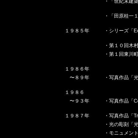
・
「世紀末建
・
「田原桂一
１９８５年
・
シリーズ「Ec
・
第１０回木
・
第１回東川
１９８６年
〜８９年
・
写真作品「
１９８６
〜９３年
・
写真作品「Co
１９８７年
・
写真作品「Tr
・
光の彫刻「
・
モニュメン