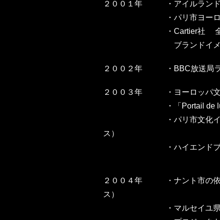
２００１年
・
アイルランド・
・
パリ市ヨー
・
Cartie
ブランドイメージコンセプ
２００２年
・
BBC放送局
２００３年
・
ヨーロッパ文
・
「Portail 
・
パリ市文化イ
ス）
・
ハイエンド
２００４年
・
ナント市の依頼
ス）
・
マルセイユ県立