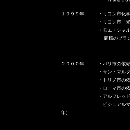
１９９９年
・
リヨン市化
・
リヨン市「光り
・
モエ・シャ
商標のブランド戦略
２０００年
・
パリ市の依頼に
・
サン・マル
・
トリノ市の
・
ローマ市の依
・
アルフレッ
ビジュアルマーチャ
年）