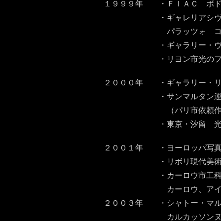
１９９９年 ・ＦＩＡＣ ボド
・ギャレリアシヴィカモデ
パラッツォ コミュナル
・ギャラリー・ヴレ・レ
・リヨン市光のフェスティバル 
２０００年 ・ギャラリー・リ
・サンマルタン運河 公共空間
（パリ市依頼作品）
・東京・汐留 光の柱
２００１年 ・ヨーロッパ写真
・リボリ現代美術館 「
・カーロウ市工科大学 モニュメン
カーロウ、アイル
２００３年 ・シャトー・マルヴ・ア
カルカッソンヌ、