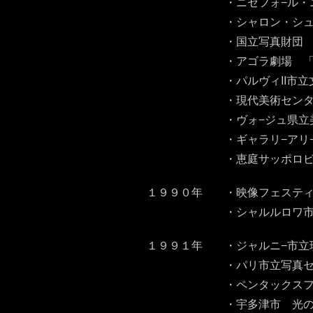
・ニセフォ−ル・ニエプス
・シャロン・シュ−ル・
・国立写真財団 「田原桂
・アゴラ劇場 「田原桂一
・パルヴィII市立文化会館 
・現代美術センタ− シリ−ズ
・ヴォ−ジュ県立美術館 シリ
・ギャラリ−アリ−ヌ・ヴ
・恵庭サッポロビ−ル工場
１９９０年 ・映像フェスティ
・シャルルロワ市立写真美
１９９１年 ・ジャルニ−市立現
・パリ市立写真センタ− 
・ペンタックスフォ−ラ
・宇多津市 光の彫刻「