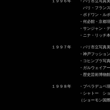
１９９６年 ・パリ市立写真美
パリ・フラン
・ボドワン・ルボン ギ
・何必館・京都現代美術
・サンジャン・デ・ヴィーニュ
・ニナ・リッチ本店ショーウインド
１９９７年 ・パリ市立写真美術
・神戸フッション美術館 「I
・コヒンブラ写真月間 「
・ガルウェイアートフェス
・歴史芸術博物館 「Le Quar
１９９８年 ・ブベラデュベ現
・シャトー ショーモン 「Tr
（ショーモン国際庭園フェ