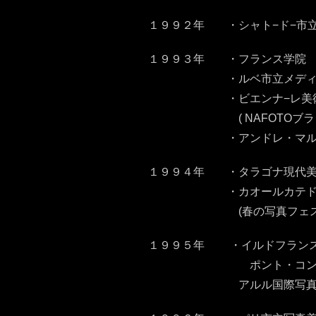
１９９２年 ・シャト−ド−市立
１９９３年 ・フランス学院 
・ルベ市立メディアテック
・ビエンナ−レ美術館 シリ−
( NAFOTOブラジル国
・アンドレ・マルロ−文化
１９９４年 ・タラゴナ現代美術セ
・カオールカテドラル回廊 
(春の写真フェスティヴァ
１９９５年 ・イルドフランス写真
ポント・コンボー・
アルル国際写真フェスティ