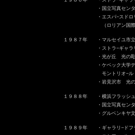
・国立写真センタ−・パレド
・エスパ−スドロリアン
（ロリアン国際写真フェ
１９８７年 ・マルセイユ市立
・ストラ−ギャラリ− シリ
・光が丘 光の彫刻「光
・ケベック大学デザインセ
モントリオ−ル・
・岩見沢市 光の彫刻「
１９８８年 ・横浜フラッシュ
・国立写真センタ−・パレド
・グルベンキヤ文化財団 
１９８９年 ・ギャラリ−ドフランス